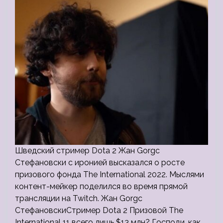
Шведский стример Dota 2 Жан Gorgc
Стефановски с иронией высказался о росте
призового фонда The International 2022. Мыслями
контент-мейкер поделился во время прямой
трансляции на Twitch. Жан Gorgc
СтефановскиСтример Dota 2 Призовой The
International 11 всего лишь $13 млн? Господи, как…