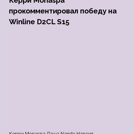
Керри Monaspa
прокомментировал победу на
Winline D2CL S15
Керри Monaspa Лаша Nande Нарсия