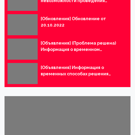
невозможности проведения
платежей с помощью способа
оплаты Qiwi
[Обновления] Обновление от
20.10.2022
[Объявления] (Проблема решена)
Информация о временном
ограничении входа в Abyss One:
Магнус
[Объявления] Информация о
временных способах решения
проблем, возникающих при
прохождении контента Магнуса