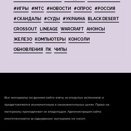
#ИГРЫ
#МТС
#НОВОСТИ
#ОПРОС
#РОССИЯ
#СКАНДАЛЫ
#СУДЫ
#УКРАИНА
BLACK DESERT
CROSSOUT
LINEAGE
WARCRAFT
АНОНСЫ
ЖЕЛЕЗО
КОМПЬЮТЕРЫ
КОНСОЛИ
ОБНОВЛЕНИЯ
ПК
ЧИПЫ
Все материалы на данном сайте взяты из открытых источников и
предоставляются исключительно в ознакомительных целях. Права на
материалы принадлежат их владельцам. Администрация сайта
ответственности за содержание материала не несет.