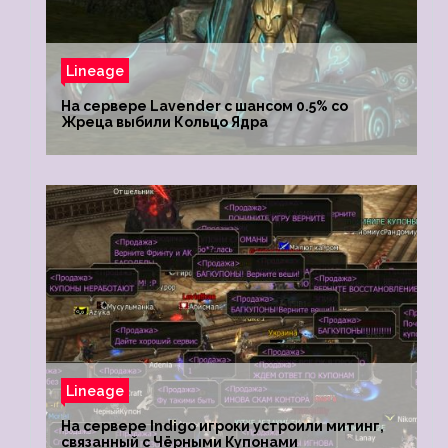
Lineage
На сервере Lavender с шансом 0.5% со
Жреца выбили Кольцо Ядра
Lineage
На сервере Indigo игроки устроили митинг,
связанный с Чёрными Купонами