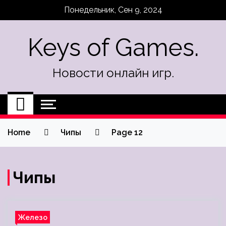
Skip
Понедельник, Сен 9, 2024
to
content
Keys of Games.
Новости онлайн игр.
Home
Чипы
Page 12
Чипы
Железо