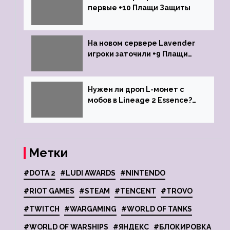
первые +10 Плащи Защиты
На новом сервере Lavender
игроки заточили +9 Плащи
Защиты и кликнули их на +10
Нужен ли дроп L-монет с
мобов в Lineage 2 Essence?
Ответ стримеров
Метки
#DOTA 2
#LUDI AWARDS
#NINTENDO
#RIOT GAMES
#STEAM
#TENCENT
#TROVO
#TWITCH
#WARGAMING
#WORLD OF TANKS
#WORLD OF WARSHIPS
#ЯНДЕКС
#БЛОКИРОВКА