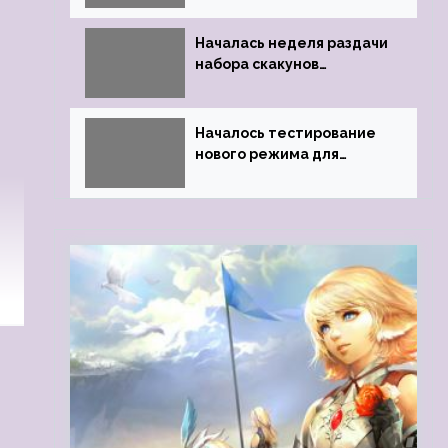
Началась неделя раздачи
набора скакунов
легендарного качества
Началось тестирование
нового режима для
подземелий в
Neverwinter online