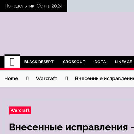
Skip
Понедельник, Сен 9, 2024
to
content
BLACK DESERT
CROSSOUT
DOTA
LINEAGE
Home
Warcraft
Внесенные исправления 
Warcraft
Внесенные исправления —