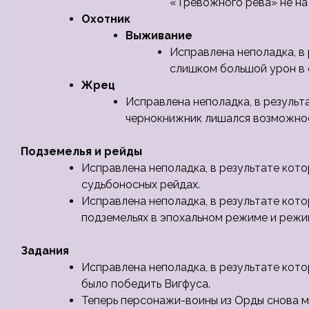
«Тревожного рева» не на 60
Охотник
Выживание
Исправлена неполадка, в
слишком большой урон в 
Жрец
Исправлена неполадка, в результ
чернокнижник лишался возможнос
Подземелья и рейды
Исправлена неполадка, в результате кот
судьбоносных рейдах.
Исправлена неполадка, в результате кот
подземельях в эпохальном режиме и режи
Задания
Исправлена неполадка, в результате кот
было победить Вигфуса.
Теперь персонажи-воины из Орды снова м