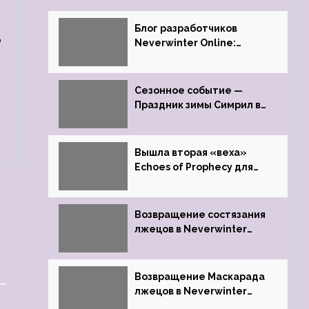
Блог разработчиков
о
Neverwinter Online:
Долина Драконьих
Костей
Сезонное событие —
Праздник зимы Симрил в
Neverwinter Online
Вышла вторая «веха»
Echoes of Prophecy для
Neverwinter Online
Возвращение состязания
лжецов в Neverwinter
Online
Возвращение Маскарада
лжецов в Neverwinter
Online