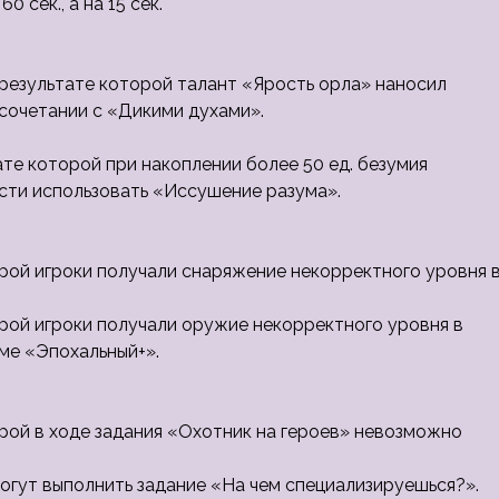
 сек., а на 15 сек.
 результате которой талант «Ярость орла» наносил
сочетании с «Дикими духами».
ате которой при накоплении более 50 ед. безумия
ти использовать «Иссушение разума».
орой игроки получали снаряжение некорректного уровня 
орой игроки получали оружие некорректного уровня в
ме «Эпохальный+».
орой в ходе задания «Охотник на героев» невозможно
огут выполнить задание «На чем специализируешься?».