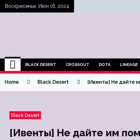
Skip
Воскресенье, Июн 16, 2024
to
content
BLACK DESERT
CROSSOUT
DOTA
LINEAGE
Home
Black Desert
[Ивенты] Не дайте 
Black Desert
[Ивенты] Не дайте им по