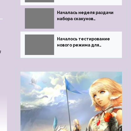
Началась неделя раздачи
набора скакунов
легендарного качества
Началось тестирование
нового режима для
а
подземелий в
Neverwinter online