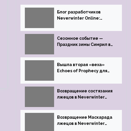
Блог разработчиков
Neverwinter Online:
Долина Драконьих
Костей
Сезонное событие —
Праздник зимы Симрил в
Neverwinter Online
Вышла вторая «веха»
Echoes of Prophecy для
Neverwinter Online
Возвращение состязания
лжецов в Neverwinter
Online
Возвращение Маскарада
лжецов в Neverwinter
Online