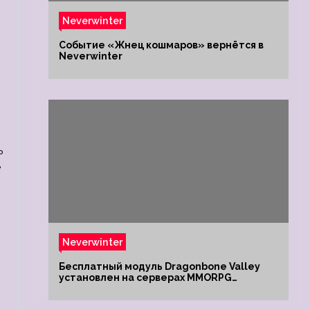
Neverwinter
Событие «Жнец кошмаров» вернётся в
Neverwinter
ь
е
Neverwinter
Бесплатный модуль Dragonbone Valley
установлен на серверах MMORPG
Neverwinter