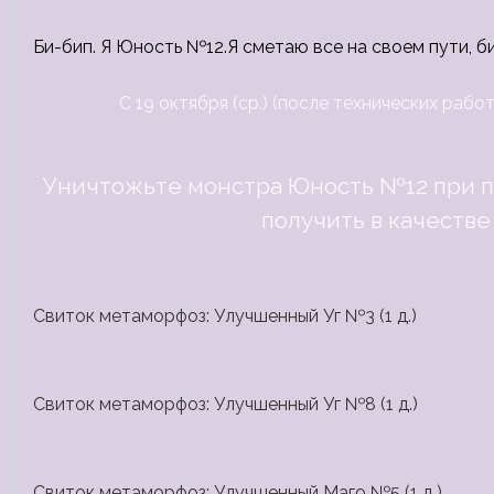
Би-бип. Я Юность №12.Я сметаю все на своем пути, б
С 19 октября (ср.) (после технических работ
Уничтожьте монстра Юность №12 при 
получить в качестве
Свиток метаморфоз: Улучшенный Уг №3 (1 д.)
Свиток метаморфоз: Улучшенный Уг №8 (1 д.)
Свиток метаморфоз: Улучшенный Маго №5 (1 д.)