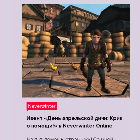
Neverwinter
Ивент «День апрельской дичи: Крик
о помощи!» в Neverwinter Online
На п-п-помощь, странники! Со мной