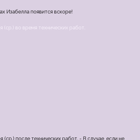
ах Изабелла появится вскоре!
 (ср.) во время технических работ.
(ср.) после технических работ. - В случае, если не