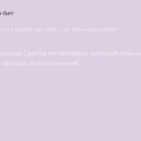
и-бип!
) до 9 ноября (ср.) 2022 г. (до технических работ)
помощи Свитка метаморфоз, который можно
 награды за достижения!