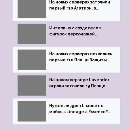
На новых серверах заточили
первый +10 Агатион, а
именно +10 Агатион Петрам
Интервью с создателем
фигурок персонажей
Lineage 2
На новых серверах появились
первые +10 Плащи Защиты
На новом сервере Lavender
игроки заточили +9 Плащи
Защиты и кликнули их на +10
Нужен ли дроп L-монет с
мобов в Lineage 2 Essence?
Ответ стримеров