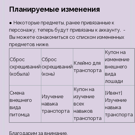
Планируемые изменения
● Некоторые предметы, ранее привязанные к
персонажу, теперь будут привязаны к аккаунту. -
Вы можете ознакомиться со списком измененных
предметов ниже.
Купон на
Сброс
Сброс
изменение
Клеймо для
скрещиваний
скрещиваний
внешнего
транспорта
(кобыла)
(конь)
вида
лошади
Купон на
Смена
[Ивент]
Изучение
изучение
внешнего
Изучение
навыка
всех
вида
навыка
транспорта
навыков
питомца
транспорта
транспорта
Благодарим за внимание.