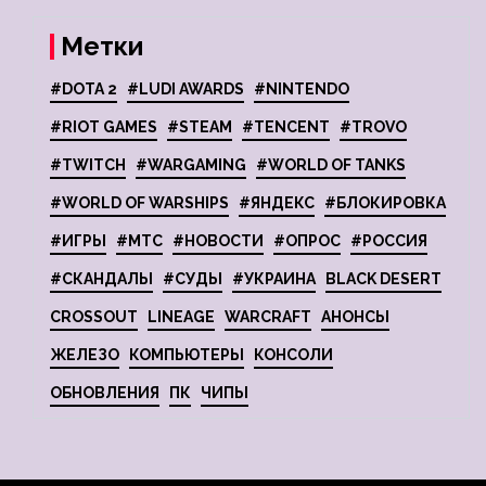
Метки
#DOTA 2
#LUDI AWARDS
#NINTENDO
#RIOT GAMES
#STEAM
#TENCENT
#TROVO
#TWITCH
#WARGAMING
#WORLD OF TANKS
#WORLD OF WARSHIPS
#ЯНДЕКС
#БЛОКИРОВКА
#ИГРЫ
#МТС
#НОВОСТИ
#ОПРОС
#РОССИЯ
#СКАНДАЛЫ
#СУДЫ
#УКРАИНА
BLACK DESERT
CROSSOUT
LINEAGE
WARCRAFT
АНОНСЫ
ЖЕЛЕЗО
КОМПЬЮТЕРЫ
КОНСОЛИ
ОБНОВЛЕНИЯ
ПК
ЧИПЫ