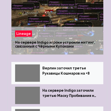
Lineage
На сервере Indigo игроки устроили митинг,
связанный с Чёрными Купонами
Верлин заточил третьи
Рукавицы Кошмаров на +8
На сервере Indigo заточили
третью Маску Пробивания на
+9