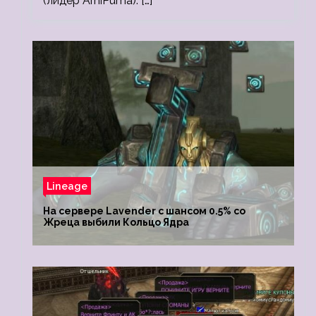
(лидер ArhiPuma). […]
Lineage
На сервере Lavender с шансом 0.5% со
Жреца выбили Кольцо Ядра