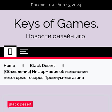
Skip
Понедельник, Апр 15, 2024
to
content
Keys of Games.
Новости онлайн игр.
Home
Black Desert
[Объявления] Информация об изменении
некоторых товаров Премиум-магазина
Black Desert