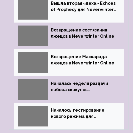
Вышла вторая «веха» Echoes
of Prophecy для Neverwinter
Online
Возвращение состязания
лжецов в Neverwinter Online
Возвращение Маскарада
лжецов в Neverwinter Online
Началась неделя раздачи
набора скакунов
легендарного качества
Началось тестирование
нового режима для
подземелий в Neverwinter
online