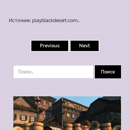
Источник: playblackdesert.com…
Навигация
по
Previous
Next
записям
Найти: