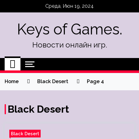
Skip
Среда, Июн 19, 2024
to
content
Keys of Games.
Новости онлайн игр.
Home
Black Desert
Page 4
Black Desert
Black Desert