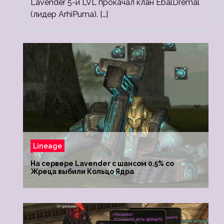
Lavender 5-й LVL прокачал клан EbalDremal
(лидер ArhiPuma). […]
Lineage
На сервере Lavender с шансом 0.5% со
Жреца выбили Кольцо Ядра