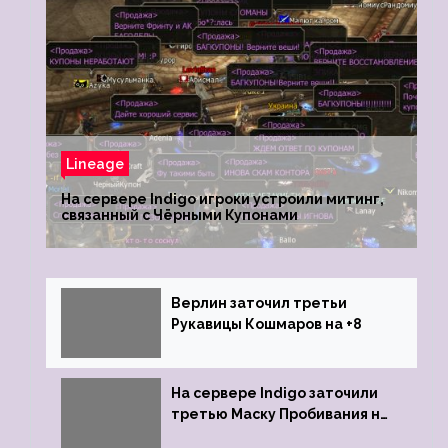
Lineage
На сервере Indigo игроки устроили митинг,
связанный с Чёрными Купонами
Верлин заточил третьи
Рукавицы Кошмаров на +8
На сервере Indigo заточили
третью Маску Пробивания на
+9