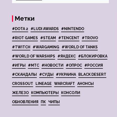
Метки
#DOTA 2
#LUDI AWARDS
#NINTENDO
#RIOT GAMES
#STEAM
#TENCENT
#TROVO
#TWITCH
#WARGAMING
#WORLD OF TANKS
#WORLD OF WARSHIPS
#ЯНДЕКС
#БЛОКИРОВКА
#ИГРЫ
#МТС
#НОВОСТИ
#ОПРОС
#РОССИЯ
#СКАНДАЛЫ
#СУДЫ
#УКРАИНА
BLACK DESERT
CROSSOUT
LINEAGE
WARCRAFT
АНОНСЫ
ЖЕЛЕЗО
КОМПЬЮТЕРЫ
КОНСОЛИ
ОБНОВЛЕНИЯ
ПК
ЧИПЫ