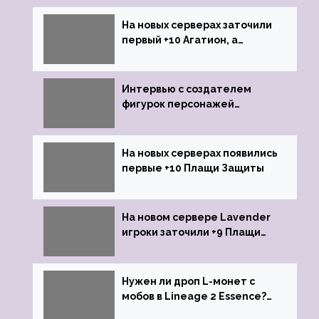
На новых серверах заточили
первый +10 Агатион, а
именно +10 Агатион Петрам
Интервью с создателем
фигурок персонажей
Lineage 2
На новых серверах появились
первые +10 Плащи Защиты
На новом сервере Lavender
игроки заточили +9 Плащи
Защиты и кликнули их на +10
Нужен ли дроп L-монет с
мобов в Lineage 2 Essence?
Ответ стримеров