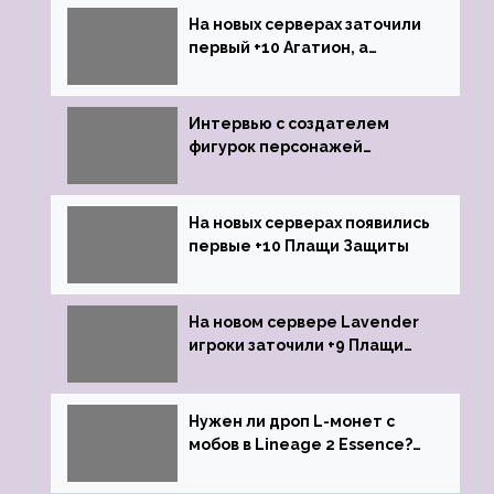
На новых серверах заточили
первый +10 Агатион, а
именно +10 Агатион Петрам
Интервью с создателем
фигурок персонажей
Lineage 2
На новых серверах появились
первые +10 Плащи Защиты
На новом сервере Lavender
игроки заточили +9 Плащи
Защиты и кликнули их на +10
Нужен ли дроп L-монет с
мобов в Lineage 2 Essence?
Ответ стримеров