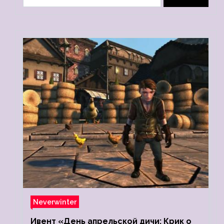
Neverwinter
Ивент «День апрельской дичи: Крик о