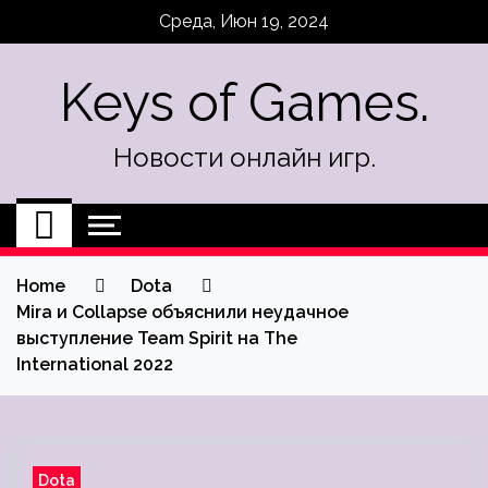
Skip
Среда, Июн 19, 2024
to
content
Keys of Games.
Новости онлайн игр.
Home
Dota
Mira и Collapse объяснили неудачное
выступление Team Spirit на The
International 2022
Dota