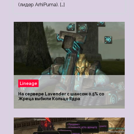
(лидер ArhiPuma). […]
Lineage
На сервере Lavender с шансом 0.5% со
Жреца выбили Кольцо Ядра