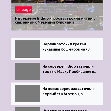
Lineage
На сервере Indigo игроки устроили митинг,
связанный с Чёрными Купонами
Верлин заточил третьи
Рукавицы Кошмаров на +8
На сервере Indigo заточили
третью Маску Пробивания на
+9
На новых серверах заточили
первый +10 Агатион, а
именно +10 Агатион Петрам