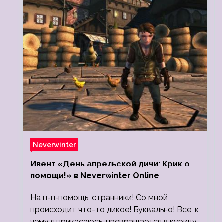
Neverwinter
Ивент «День апрельской дичи: Крик о
помощи!» в Neverwinter Online
На п-п-помощь, странники! Со мной
происходит что-то дикое! Буквально! Все, к
чему я прикасаюсь, превращается в курицу,