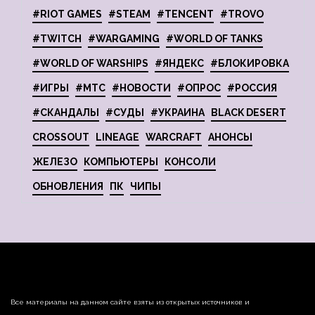
#RIOT GAMES
#STEAM
#TENCENT
#TROVO
#TWITCH
#WARGAMING
#WORLD OF TANKS
#WORLD OF WARSHIPS
#ЯНДЕКС
#БЛОКИРОВКА
#ИГРЫ
#МТС
#НОВОСТИ
#ОПРОС
#РОССИЯ
#СКАНДАЛЫ
#СУДЫ
#УКРАИНА
BLACK DESERT
CROSSOUT
LINEAGE
WARCRAFT
АНОНСЫ
ЖЕЛЕЗО
КОМПЬЮТЕРЫ
КОНСОЛИ
ОБНОВЛЕНИЯ
ПК
ЧИПЫ
Все материалы на данном сайте взяты из открытых источников и