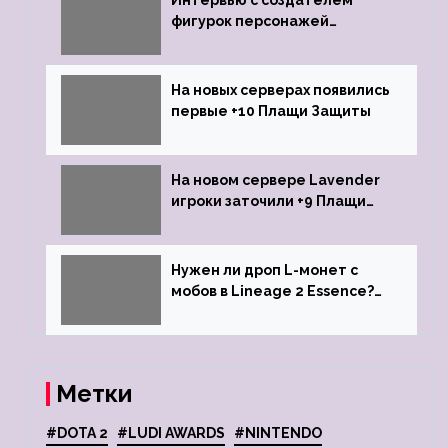
Интервью с создателем
фигурок персонажей
Lineage 2
На новых серверах появились
первые +10 Плащи Защиты
На новом сервере Lavender
игроки заточили +9 Плащи
Защиты и кликнули их на +10
Нужен ли дроп L-монет с
мобов в Lineage 2 Essence?
Ответ стримеров
Метки
#DOTA 2
#LUDI AWARDS
#NINTENDO