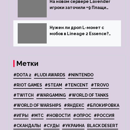
На новом сервере Lavender
игроки заточили +9 Плащи
Защиты и кликнули их на +10
Нужен ли дроп L-монет с
мобов в Lineage 2 Essence?
Ответ стримеров
Метки
#DOTA 2
#LUDI AWARDS
#NINTENDO
#RIOT GAMES
#STEAM
#TENCENT
#TROVO
#TWITCH
#WARGAMING
#WORLD OF TANKS
#WORLD OF WARSHIPS
#ЯНДЕКС
#БЛОКИРОВКА
#ИГРЫ
#МТС
#НОВОСТИ
#ОПРОС
#РОССИЯ
#СКАНДАЛЫ
#СУДЫ
#УКРАИНА
BLACK DESERT