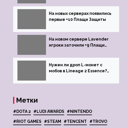
На новых серверах появились
первые +10 Плащи Защиты
На новом сервере Lavender
игроки заточили +9 Плащи
Защиты и кликнули их на +10
Нужен ли дроп L-монет с
мобов в Lineage 2 Essence?
Ответ стримеров
Метки
#DOTA 2
#LUDI AWARDS
#NINTENDO
#RIOT GAMES
#STEAM
#TENCENT
#TROVO