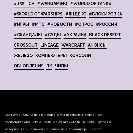
#TWITCH
#WARGAMING
#WORLD OF TANKS
#WORLD OF WARSHIPS
#ЯНДЕКС
#БЛОКИРОВКА
#ИГРЫ
#МТС
#НОВОСТИ
#ОПРОС
#РОССИЯ
#СКАНДАЛЫ
#СУДЫ
#УКРАИНА
BLACK DESERT
CROSSOUT
LINEAGE
WARCRAFT
АНОНСЫ
ЖЕЛЕЗО
КОМПЬЮТЕРЫ
КОНСОЛИ
ОБНОВЛЕНИЯ
ПК
ЧИПЫ
Все материалы на данном сайте взяты из открытых источников и
предоставляются исключительно в ознакомительных целях. Права на
материалы принадлежат их владельцам. Администрация сайта