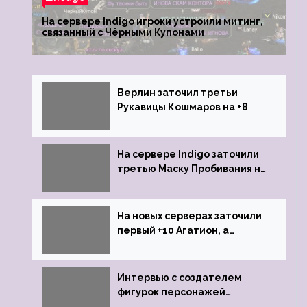
На сервере Indigo игроки устроили митинг,
связанный с Чёрными Купонами
Верлин заточил третьи
Рукавицы Кошмаров на +8
На сервере Indigo заточили
третью Маску Пробивания на
+9
На новых серверах заточили
первый +10 Агатион, а
именно +10 Агатион Петрам
Интервью с создателем
фигурок персонажей
Lineage 2