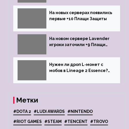
На новых серверах появились
первые +10 Плащи Защиты
На новом сервере Lavender
игроки заточили +9 Плащи
Защиты и кликнули их на +10
Нужен ли дроп L-монет с
мобов в Lineage 2 Essence?
Ответ стримеров
Метки
#DOTA 2
#LUDI AWARDS
#NINTENDO
#RIOT GAMES
#STEAM
#TENCENT
#TROVO