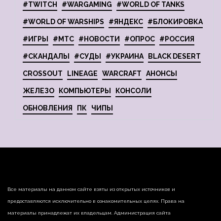
#TWITCH
#WARGAMING
#WORLD OF TANKS
#WORLD OF WARSHIPS
#ЯНДЕКС
#БЛОКИРОВКА
#ИГРЫ
#МТС
#НОВОСТИ
#ОПРОС
#РОССИЯ
#СКАНДАЛЫ
#СУДЫ
#УКРАИНА
BLACK DESERT
CROSSOUT
LINEAGE
WARCRAFT
АНОНСЫ
ЖЕЛЕЗО
КОМПЬЮТЕРЫ
КОНСОЛИ
ОБНОВЛЕНИЯ
ПК
ЧИПЫ
Все материалы на данном сайте взяты из открытых источников и
предоставляются исключительно в ознакомительных целях. Права на
материалы принадлежат их владельцам. Администрация сайта