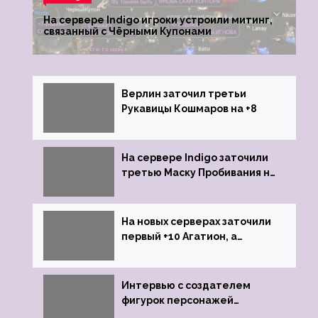
На сервере Indigo игроки устроили митинг,
связанный с Чёрными Купонами
Верлин заточил третьи
Рукавицы Кошмаров на +8
На сервере Indigo заточили
третью Маску Пробивания на
+9
На новых серверах заточили
первый +10 Агатион, а
именно +10 Агатион Петрам
Интервью с создателем
фигурок персонажей
Lineage 2