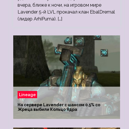
вчера, ближе к ночи, на игровом мире
Lavender 5-й LVL прокачал клан EbalDremal
(лидер ArhiPuma). […]
Lineage
На сервере Lavender с шансом 0.5% со
Жреца выбили Кольцо Ядра