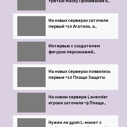
третью Маску Пробивания на
+9
На новых серверах заточили
первый +10 Агатион, а
именно +10 Агатион Петрам
Интервью с создателем
фигурок персонажей
Lineage 2
На новых серверах появились
первые +10 Плащи Защиты
На новом сервере Lavender
игроки заточили +9 Плащи
Защиты и кликнули их на +10
Нужен ли дроп L-монет с