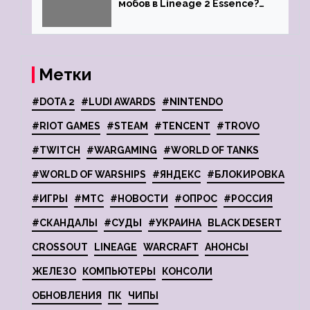
мобов в Lineage 2 Essence?
Ответ стримеров
Метки
#DOTA 2
#LUDI AWARDS
#NINTENDO
#RIOT GAMES
#STEAM
#TENCENT
#TROVO
#TWITCH
#WARGAMING
#WORLD OF TANKS
#WORLD OF WARSHIPS
#ЯНДЕКС
#БЛОКИРОВКА
#ИГРЫ
#МТС
#НОВОСТИ
#ОПРОС
#РОССИЯ
#СКАНДАЛЫ
#СУДЫ
#УКРАИНА
BLACK DESERT
CROSSOUT
LINEAGE
WARCRAFT
АНОНСЫ
ЖЕЛЕЗО
КОМПЬЮТЕРЫ
КОНСОЛИ
ОБНОВЛЕНИЯ
ПК
ЧИПЫ