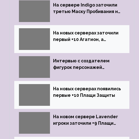
На сервере Indigo заточили
третью Маску Пробивания на
+9
На новых серверах заточили
первый +10 Агатион, а
именно +10 Агатион Петрам
Интервью с создателем
фигурок персонажей
Lineage 2
На новых серверах появились
первые +10 Плащи Защиты
На новом сервере Lavender
игроки заточили +9 Плащи
Защиты и кликнули их на +10