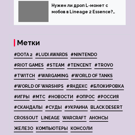
Нужен ли дроп L-монет с
мобов в Lineage 2 Essence?
Ответ стримеров
Метки
#DOTA 2
#LUDI AWARDS
#NINTENDO
#RIOT GAMES
#STEAM
#TENCENT
#TROVO
#TWITCH
#WARGAMING
#WORLD OF TANKS
#WORLD OF WARSHIPS
#ЯНДЕКС
#БЛОКИРОВКА
#ИГРЫ
#МТС
#НОВОСТИ
#ОПРОС
#РОССИЯ
#СКАНДАЛЫ
#СУДЫ
#УКРАИНА
BLACK DESERT
CROSSOUT
LINEAGE
WARCRAFT
АНОНСЫ
ЖЕЛЕЗО
КОМПЬЮТЕРЫ
КОНСОЛИ