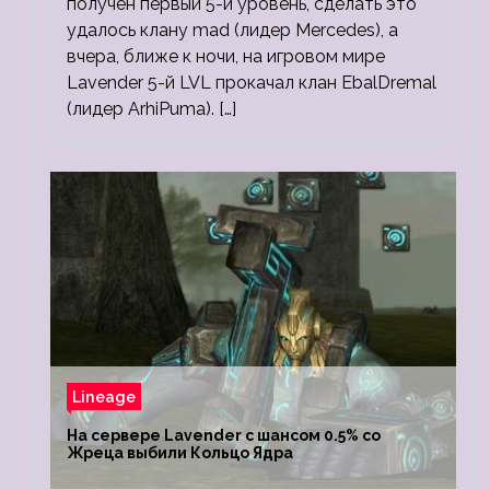
получен первый 5-й уровень, сделать это
удалось клану mad (лидер Mercedes), а
вчера, ближе к ночи, на игровом мире
Lavender 5-й LVL прокачал клан EbalDremal
(лидер ArhiPuma). […]
Lineage
На сервере Lavender с шансом 0.5% со
Жреца выбили Кольцо Ядра